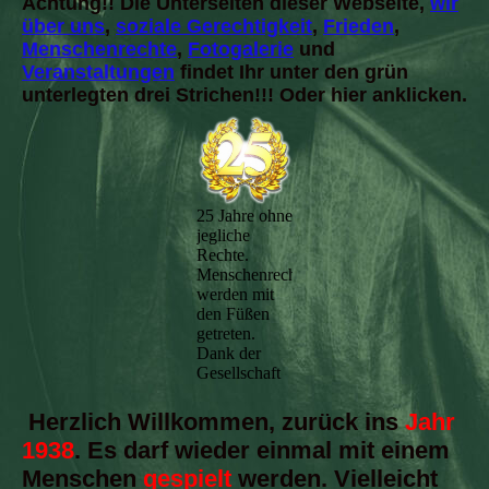
Achtung!! Die Unterseiten dieser Webseite,
wir
über uns
,
soziale Gerechtigkeit
,
Frieden
,
Menschenrechte
,
Fotogalerie
und
Veranstaltungen
findet Ihr unter den grün
unterlegten drei Strichen!!! Oder hier anklicken.
25 Jahre ohne
jegliche
Rechte.
Menschenrechte
werden mit
den Füßen
getreten.
Dank der
Gesellschaft
Herzlich Willkommen, zurück ins
Jahr
1938
. Es darf wieder einmal mit einem
Menschen
gespielt
werden. Vielleicht