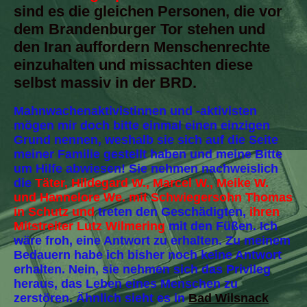
sind es die gleichen Personen, die vor
dem Brandenburger Tor stehen und
den Iran auffordern Menschenrechte
einzuhalten und missachten diese
selbst massiv in der BRD.
Mahnwachenaktivistinnen und -aktivisten
mögen mir doch bitte einmal einen einzigen
Grund nennen, weshalb sie sich auf die Seite
meiner Familie gestellt haben und meine Bitte
um Hilfe abwiesen! Sie nehmen nachweislich
die
Täter, Hildegard W., Marcel W., Meike W.
und Hannelore We. mit Schwiegersohn Thomas
in Schutz und
treten den Geschädigten,
ihren
Mitstreiter Lutz Wilmering
mit den Füßen. Ich
wäre froh, eine Antwort zu erhalten. Zu meinem
Bedauern habe ich bisher noch keine Antwort
erhalten. Nein, sie nehmen sich das Privileg
heraus, das Leben eines Menschen zu
zerstören. Ähnlich sieht es in
Bad Wilsnack