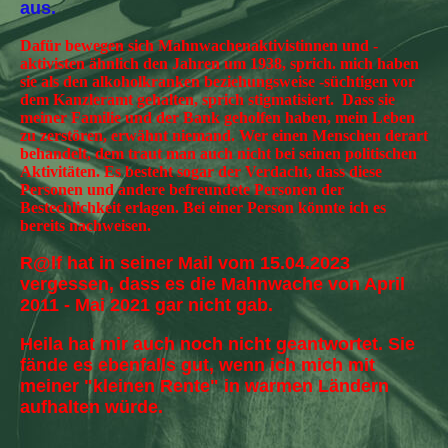
aus.
Dafür bewegen sich Mahnwachenaktivistinnen und -
aktivisten ähnlich den Jahren um 1938, sprich. mich haben
sie als den alkoholkranken beziehungsweise -süchtigen vor
dem Kanzleramt gehalten, sprich stigmatisiert. Dass sie
meiner Familie und der Bank geholfen haben, mein Leben
zu zerstören, erwähnt niemand. Wer einen Menschen derart
behandelt, dem traut man auch nicht bei seinen politischen
Aktivitäten. Es besteht sogar der Verdacht, dass diese
Personen und andere befreundete Personen der
Bestechlichkeit erlagen. Bei einer Person könnte ich es
bereits nachweisen.
R@lf hat in seiner Mail vom 15.04.2023
vergessen, dass es die Mahnwache von April
2011 - Mai 2021 gar nicht gab.
Heila hat mir auch noch nicht geantwortet. Sie
fände es ebenfalls gut, wenn ich mich mit
meiner "kleinen Rente" in warmen Ländern
aufhalten würde.